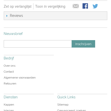
Zet op verlanglijst
Toon in vergelijking
Reviews
Nieuwsbrief
Inschrijven
Bedrijf
Over ons
Contact
Algemene voorwaarden
Retouren
Diensten
Quick Links
Kappen
Sitemap
Inlezen
Geavanceerd zoeken