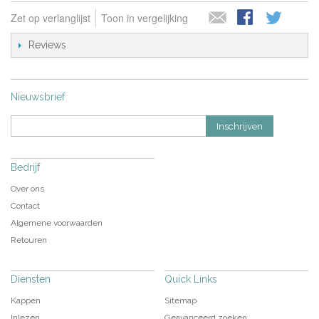
Zet op verlanglijst
Toon in vergelijking
Reviews
Nieuwsbrief
Inschrijven
Bedrijf
Over ons
Contact
Algemene voorwaarden
Retouren
Diensten
Quick Links
Kappen
Sitemap
Inlezen
Geavanceerd zoeken