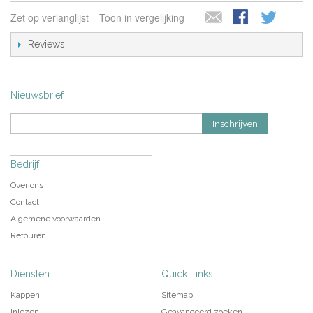
Zet op verlanglijst
Toon in vergelijking
Reviews
Nieuwsbrief
Inschrijven
Bedrijf
Over ons
Contact
Algemene voorwaarden
Retouren
Diensten
Quick Links
Kappen
Sitemap
Inlezen
Geavanceerd zoeken