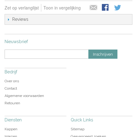
Zet op verlanglijst
Toon in vergelijking
Reviews
Nieuwsbrief
Inschrijven
Bedrijf
Over ons
Contact
Algemene voorwaarden
Retouren
Diensten
Quick Links
Kappen
Sitemap
Inlezen
Geavanceerd zoeken