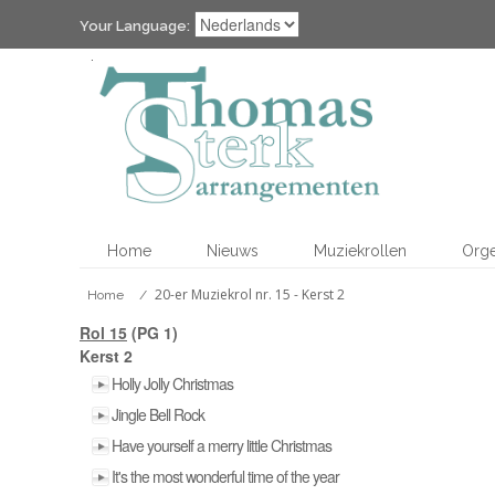
Your Language:
Home
Nieuws
Muziekrollen
Org
20-er Muziekrol nr. 15 - Kerst 2
Home
/
Rol 15
(PG 1)
Kerst 2
Holly Jolly Christmas
Jingle Bell Rock
Have yourself a merry little Christmas
It's the most wonderful time of the year