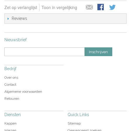
Zet op verlanglijst
Toon in vergelijking
Reviews
Nieuwsbrief
Inschrijven
Bedrijf
Over ons
Contact
Algemene voorwaarden
Retouren
Diensten
Quick Links
Kappen
Sitemap
Inlezen
Geavanceerd zoeken