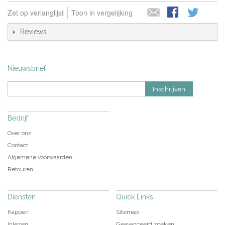
Zet op verlanglijst
Toon in vergelijking
Reviews
Nieuwsbrief
Inschrijven
Bedrijf
Over ons
Contact
Algemene voorwaarden
Retouren
Diensten
Quick Links
Kappen
Sitemap
Inlezen
Geavanceerd zoeken