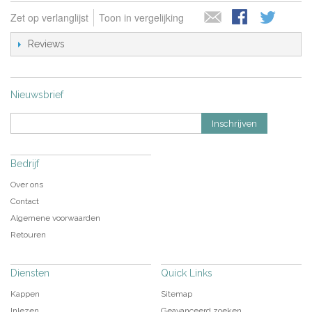
Zet op verlanglijst
Toon in vergelijking
Reviews
Nieuwsbrief
Inschrijven
Bedrijf
Over ons
Contact
Algemene voorwaarden
Retouren
Diensten
Quick Links
Kappen
Sitemap
Inlezen
Geavanceerd zoeken