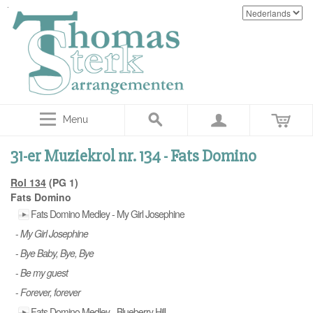
Menu
31-er Muziekrol nr. 134 - Fats Domino
Rol 134
(PG 1)
Fats Domino
Fats Domino Medley - My Girl Josephine
-
My Girl Josephine
-
Bye Baby, Bye, Bye
-
Be my guest
-
Forever, forever
Fats Domino Medley - Blueberry Hill