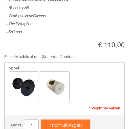
-
Blueberry Hill
-
Walking to New Orleans
-
The Rising Sun
-
So Long
€ 110,00
31-er Muziekrol nr. 134 - Fats Domino
Spoel:
* Verplichte velden
In winkelwagen
Aantal