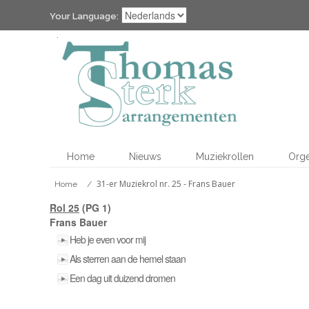
Your Language:
Home
Nieuws
Muziekrollen
Org
31-er Muziekrol nr. 25 - Frans Bauer
Home
/
Rol 25
(PG 1)
Frans Bauer
Heb je even voor mij
Als sterren aan de hemel staan
Een dag uit duizend dromen