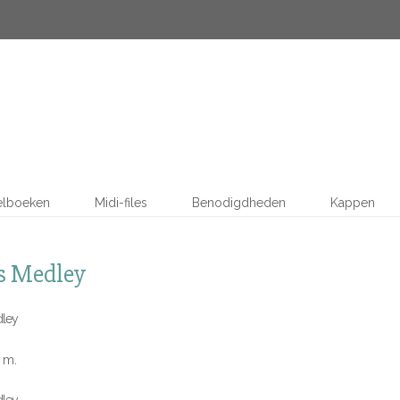
elboeken
Midi-files
Benodigdheden
Kappen
s Medley
dley
0 m.