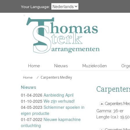
Your Language:
Home
Nieuws
Muziekrollen
Org
Carpenters Medley
Home
/
Carpenter
Nieuws
01-04-2026
Aanbieding April
01-10-2025
We zijn verhuisd!
Carpenters Me
04-05-2023
Schlemmer spoelen in
Gamma: 36-er
eigen productie
Lengte (ca.): 19.5
01-07-2022
Nieuwe kapmachine
ontluchting