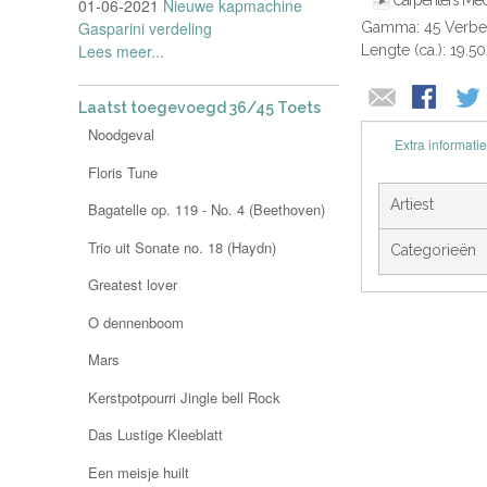
Carpenters Me
01-06-2021
Nieuwe kapmachine
Gasparini verdeling
Gamma: 45 Verbe
Lees meer...
Lengte (ca.): 19.5
Laatst toegevoegd 36/45 Toets
Noodgeval
Extra informatie
Floris Tune
Artiest
Bagatelle op. 119 - No. 4 (Beethoven)
Trio uit Sonate no. 18 (Haydn)
Categorieën
Greatest lover
O dennenboom
Mars
Kerstpotpourri Jingle bell Rock
Das Lustige Kleeblatt
Een meisje huilt