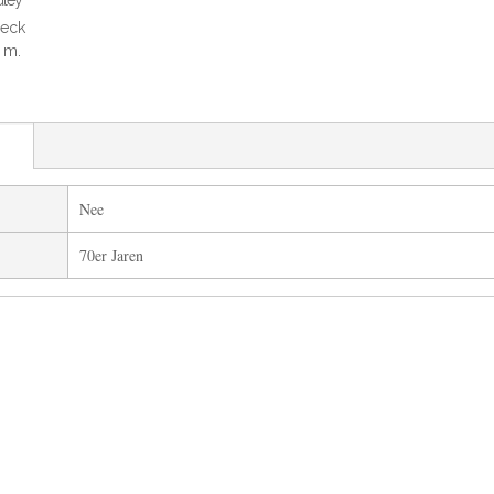
dley
eck
0 m.
Nee
70er Jaren