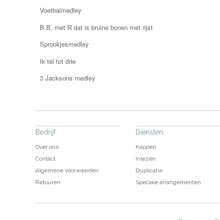
Voetbalmedley
B.B. met R dat is bruine bonen met rijst
Sprookjesmedley
Ik tel tot drie
3 Jacksons medley
Bedrijf
Diensten
Over ons
Kappen
Contact
Inlezen
Algemene voorwaarden
Duplicatie
Retouren
Speciale arrangementen