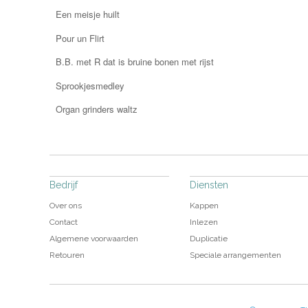
Een meisje huilt
Pour un Flirt
B.B. met R dat is bruine bonen met rijst
Sprookjesmedley
Organ grinders waltz
Bedrijf
Diensten
Over ons
Kappen
Contact
Inlezen
Algemene voorwaarden
Duplicatie
Retouren
Speciale arrangementen