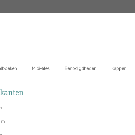
elboeken
Midi-files
Benodigdheden
Kappen
ikanten
n
0 m.