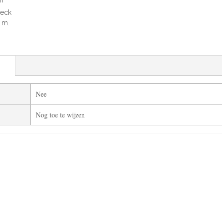
n
eck
0 m.
Nee
Nog toe te wijzen