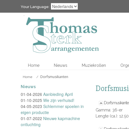
Your Language:
Home
Nieuws
Muziekrollen
Org
Dorfsmusikanten
Home
/
Dorfsmus
Nieuws
01-04-2026
Aanbieding April
01-10-2025
We zijn verhuisd!
Dorfsmusikante
04-05-2023
Schlemmer spoelen in
Gamma: 36-er
eigen productie
Lengte (ca.): 12.5
01-07-2022
Nieuwe kapmachine
ontluchting