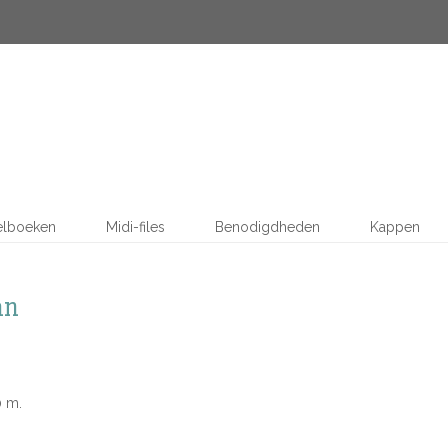
elboeken
Midi-files
Benodigdheden
Kappen
an
0 m.