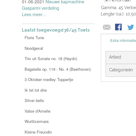
Hé Kom aan
01-06-2021
Nieuwe kapmachine
Gasparini verdeling
Gamma: 45 Verbe
Lees meer...
Lengte (ca.): 10.5
Laatst toegevoegd 36/45 Toets
Floris Tune
Extra informatie
Noodgeval
Artiest
Trio uit Sonate no. 18 (Haydn)
Bagatelle op. 119 - No. 4 (Beethoven)
Categorieën
3 Oktober medley Toppertje
Ik tel tot drie
Silver bells
Valse d'Amelie
Wurlitzermars
Kleine Freundin