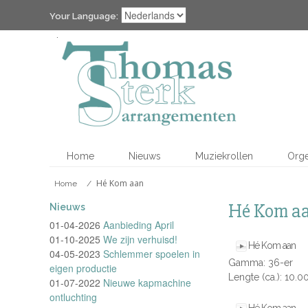
Your Language:
Home
Nieuws
Muziekrollen
Org
Hé Kom aan
Home
/
Hé Kom a
Nieuws
01-04-2026
Aanbieding April
01-10-2025
We zijn verhuisd!
Hé Kom aan
04-05-2023
Schlemmer spoelen in
Gamma: 36-er
eigen productie
Lengte (ca.): 10.0
01-07-2022
Nieuwe kapmachine
ontluchting