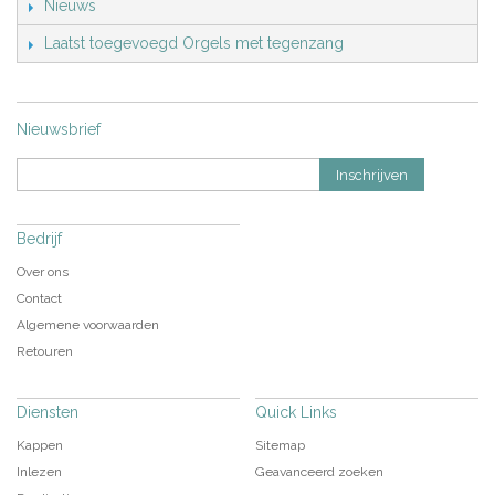
Nieuws
Laatst toegevoegd Orgels met tegenzang
Nieuwsbrief
Inschrijven
Bedrijf
Over ons
Contact
Algemene voorwaarden
Retouren
Diensten
Quick Links
Kappen
Sitemap
Inlezen
Geavanceerd zoeken