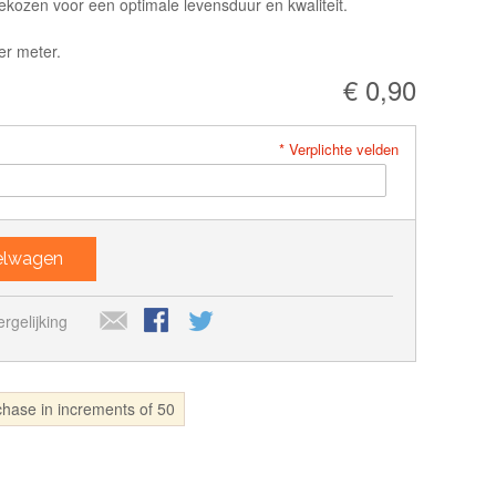
gekozen voor een optimale levensduur en kwaliteit.
er meter.
€ 0,90
* Verplichte velden
kelwagen
rgelijking
rchase in increments of 50