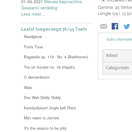
Unchained me
01-06-2021
Nieuwe kapmachine
Gasparini verdeling
Gamma: 45 Verbe
Lees meer...
Lengte (ca.): 12.5
Laatst toegevoegd 36/45 Toets
Noodgeval
Extra informatie
Floris Tune
Artiest
Bagatelle op. 119 - No. 4 (Beethoven)
Trio uit Sonate no. 18 (Haydn)
Categorieën
O dennenboom
Wals
Doo Wah Diddy Diddy
Kerstpotpourri Jingle bell Rock
Mijn naam is Jannes
It's the season to be jolly