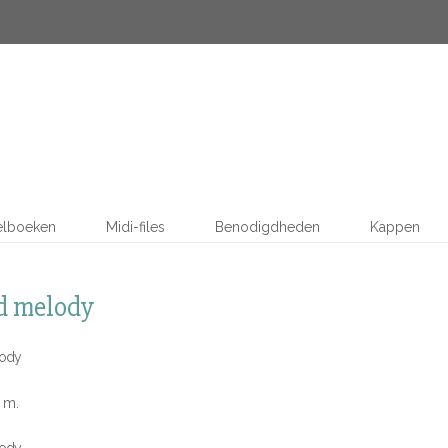
elboeken
Midi-files
Benodigdheden
Kappen
d melody
lody
0 m.