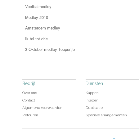
Voetbalmedley
Medley 2010
Amsterdem medley
Ik tel tot drie
3 Oktober medley Toppertje
Bedrijf
Diensten
Over ons
Kappen
Contact
Inlezen
Algemene voorwaarden
Duplicatie
Retouren
Speciale arrangementen