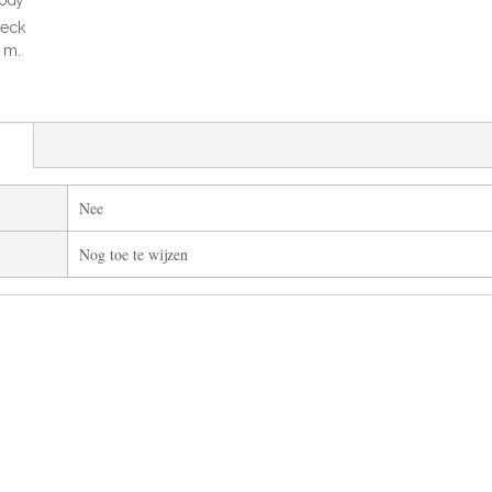
lody
eck
0 m.
Nee
Nog toe te wijzen