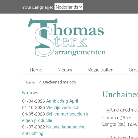
Your Language:
Home
Nieuws
Muziekrollen
Org
Unchained melody
Home
/
Unchaine
Nieuws
01-04-2026
Aanbieding April
01-10-2025
We zijn verhuisd!
Unchained me
04-05-2023
Schlemmer spoelen in
Gamma: 36-er
eigen productie
Lengte (ca.): 12.5
01-07-2022
Nieuwe kapmachine
ontluchting