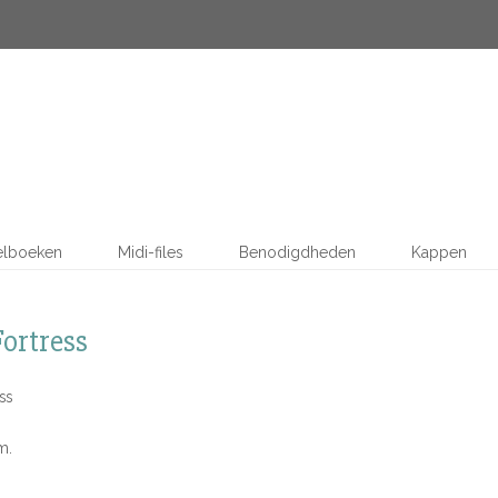
elboeken
Midi-files
Benodigdheden
Kappen
ortress
ss
m.