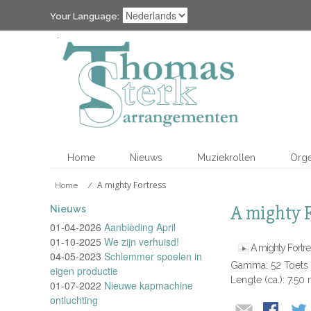
Your Language:
Home
Nieuws
Muziekrollen
Org
A mighty Fortress
Home
/
A mighty F
Nieuws
01-04-2026
Aanbieding April
01-10-2025
We zijn verhuisd!
A mighty Fortre
04-05-2023
Schlemmer spoelen in
Gamma: 52 Toets
eigen productie
Lengte (ca.): 7.50 
01-07-2022
Nieuwe kapmachine
ontluchting