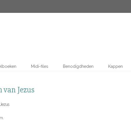
elboeken
Midi-files
Benodigdheden
Kappen
m van Jezus
 Jezus
 m.