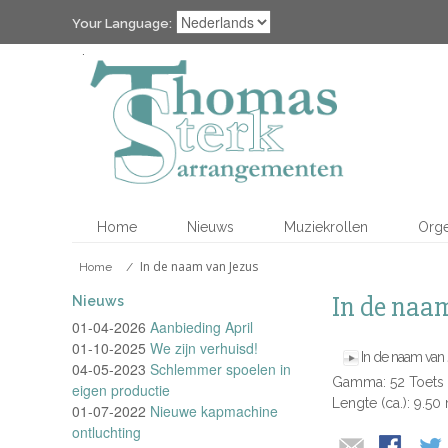
Your Language:
Home
Nieuws
Muziekrollen
Org
In de naam van Jezus
Home
/
In de naa
Nieuws
01-04-2026
Aanbieding April
01-10-2025
We zijn verhuisd!
In de naam van
04-05-2023
Schlemmer spoelen in
Gamma: 52 Toets
eigen productie
Lengte (ca.): 9.50
01-07-2022
Nieuwe kapmachine
ontluchting