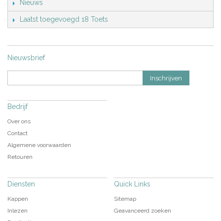
Nieuws
Laatst toegevoegd 18 Toets
Nieuwsbrief
Inschrijven
Bedrijf
Over ons
Contact
Algemene voorwaarden
Retouren
Diensten
Quick Links
Kappen
Sitemap
Inlezen
Geavanceerd zoeken