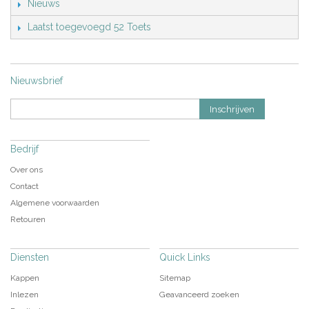
Nieuws
Laatst toegevoegd 52 Toets
Nieuwsbrief
Inschrijven
Bedrijf
Over ons
Contact
Algemene voorwaarden
Retouren
Diensten
Quick Links
Kappen
Sitemap
Inlezen
Geavanceerd zoeken