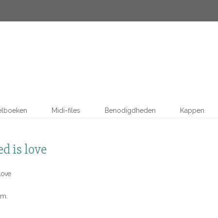
elboeken
Midi-files
Benodigdheden
Kappen
ed is love
 love
 m.