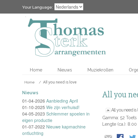
Your Language:
Home
Nieuws
Muziekrollen
Org
All you need is love
Home
/
All you ne
Nieuws
01-04-2026
Aanbieding April
01-10-2025
We zijn verhuisd!
All you need is
04-05-2023
Schlemmer spoelen in
Gamma: 52 Toets
eigen productie
Lengte (ca.): 8.00
01-07-2022
Nieuwe kapmachine
ontluchting