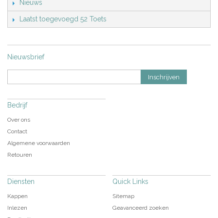
Nieuws
Laatst toegevoegd 52 Toets
Nieuwsbrief
Inschrijven
Bedrijf
Over ons
Contact
Algemene voorwaarden
Retouren
Diensten
Quick Links
Kappen
Sitemap
Inlezen
Geavanceerd zoeken