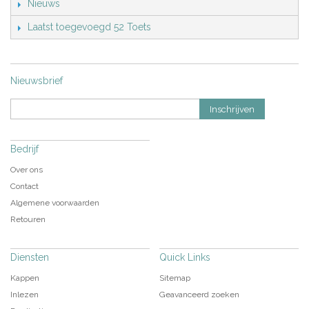
Nieuws
Laatst toegevoegd 52 Toets
Nieuwsbrief
Inschrijven
Bedrijf
Over ons
Contact
Algemene voorwaarden
Retouren
Diensten
Quick Links
Kappen
Sitemap
Inlezen
Geavanceerd zoeken