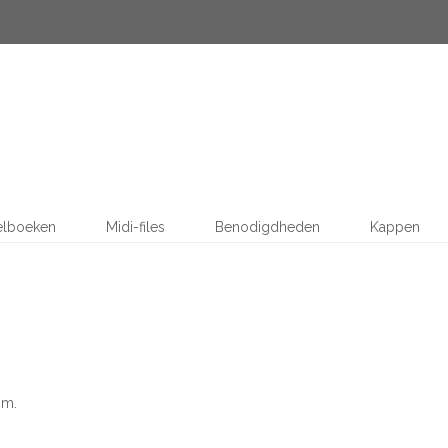
elboeken
Midi-files
Benodigdheden
Kappen
 m.