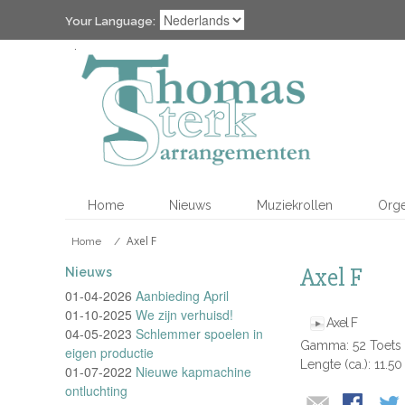
Your Language:
Home
Nieuws
Muziekrollen
Org
Axel F
Home
/
Axel F
Nieuws
01-04-2026
Aanbieding April
01-10-2025
We zijn verhuisd!
Axel F
04-05-2023
Schlemmer spoelen in
Gamma: 52 Toets
eigen productie
Lengte (ca.): 11.50
01-07-2022
Nieuwe kapmachine
ontluchting