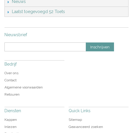
Nieuws
Laatst toegevoegd 52 Toets
Nieuwsbrief
Inschrijven
Bedrijf
Over ons
Contact
Algemene voorwaarden
Retouren
Diensten
Quick Links
Kappen
Sitemap
Inlezen
Geavanceerd zoeken