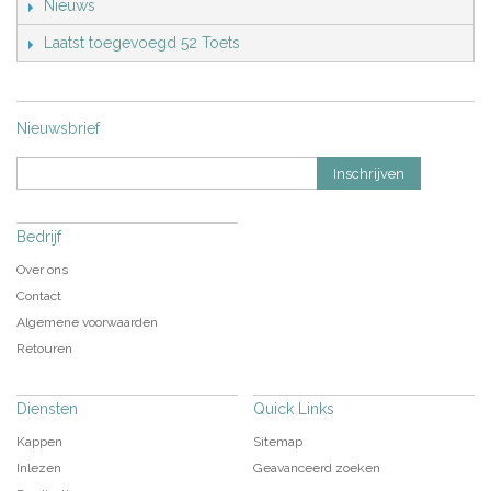
Nieuws
Laatst toegevoegd 52 Toets
Nieuwsbrief
Inschrijven
Bedrijf
Over ons
Contact
Algemene voorwaarden
Retouren
Diensten
Quick Links
Kappen
Sitemap
Inlezen
Geavanceerd zoeken