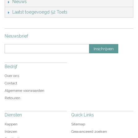
Nieuws
Laatst toegevoegd 52 Toets
Nieuwsbrief
Inschrijven
Bedrijf
Over ons
Contact
Algemene voorwaarden
Retouren
Diensten
Quick Links
Kappen
Sitemap
Inlezen
Geavanceerd zoeken