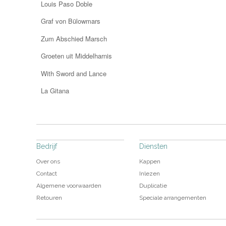
Louis Paso Doble
Graf von Bülowmars
Zum Abschied Marsch
Groeten uit Middelharnis
With Sword and Lance
La Gitana
Bedrijf
Diensten
Over ons
Kappen
Contact
Inlezen
Algemene voorwaarden
Duplicatie
Retouren
Speciale arrangementen