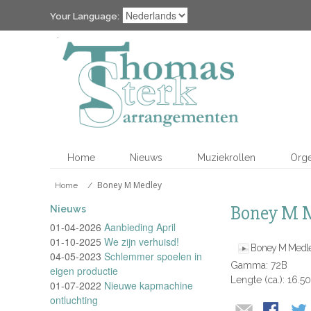
Your Language:
Home
Nieuws
Muziekrollen
Org
Boney M Medley
Home
/
Boney M 
Nieuws
01-04-2026
Aanbieding April
01-10-2025
We zijn verhuisd!
Boney M Medl
04-05-2023
Schlemmer spoelen in
Gamma: 72B
eigen productie
Lengte (ca.): 16.5
01-07-2022
Nieuwe kapmachine
ontluchting