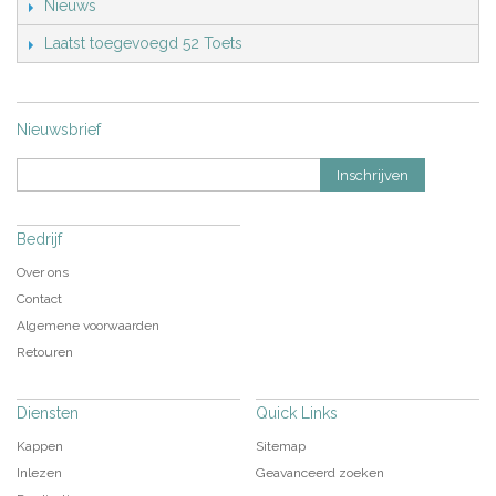
Nieuws
Laatst toegevoegd 52 Toets
Nieuwsbrief
Inschrijven
Bedrijf
Over ons
Contact
Algemene voorwaarden
Retouren
Diensten
Quick Links
Kappen
Sitemap
Inlezen
Geavanceerd zoeken