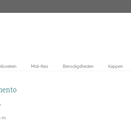
elboeken
Midi-files
Benodigdheden
Kappen
mento
o
0 m.