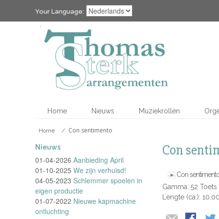
Your Language:
Home
Nieuws
Muziekrollen
Org
Con sentimento
Home
/
Con senti
Nieuws
01-04-2026
Aanbieding April
01-10-2025
We zijn verhuisd!
Con sentiment
04-05-2023
Schlemmer spoelen in
Gamma: 52 Toets
eigen productie
Lengte (ca.): 10.0
01-07-2022
Nieuwe kapmachine
ontluchting