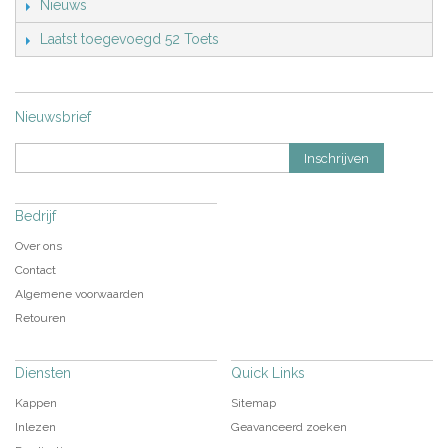
Nieuws
Laatst toegevoegd 52 Toets
Nieuwsbrief
Inschrijven
Bedrijf
Over ons
Contact
Algemene voorwaarden
Retouren
Diensten
Quick Links
Kappen
Sitemap
Inlezen
Geavanceerd zoeken