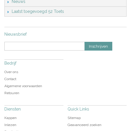
Nieuws
Laatst toegevoegd 52 Toets
Nieuwsbrief
Inschrijven
Bedrijf
Over ons
Contact
Algemene voorwaarden
Retouren
Diensten
Quick Links
Kappen
Sitemap
Inlezen
Geavanceerd zoeken