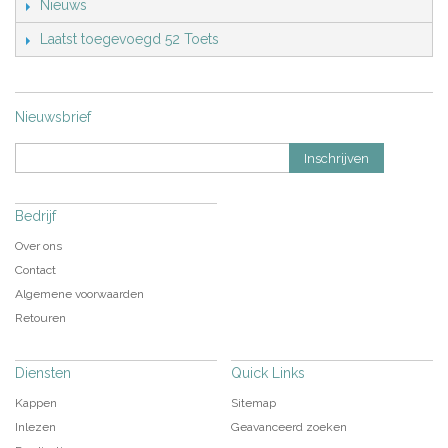
Nieuws
Laatst toegevoegd 52 Toets
Nieuwsbrief
Inschrijven
Bedrijf
Over ons
Contact
Algemene voorwaarden
Retouren
Diensten
Quick Links
Kappen
Sitemap
Inlezen
Geavanceerd zoeken