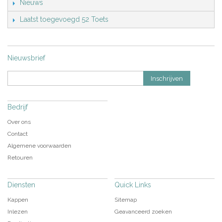
Nieuws
Laatst toegevoegd 52 Toets
Nieuwsbrief
Inschrijven
Bedrijf
Over ons
Contact
Algemene voorwaarden
Retouren
Diensten
Quick Links
Kappen
Sitemap
Inlezen
Geavanceerd zoeken