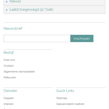
Nieuws
Laatst toegevoegd 52 Toets
Nieuwsbrief
Inschrijven
Bedrijf
Over ons
Contact
Algemene voorwaarden
Retouren
Diensten
Quick Links
Kappen
Sitemap
Inlezen
Geavanceerd zoeken