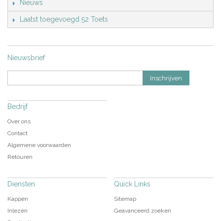
Nieuws
Laatst toegevoegd 52 Toets
Nieuwsbrief
Inschrijven
Bedrijf
Over ons
Contact
Algemene voorwaarden
Retouren
Diensten
Quick Links
Kappen
Sitemap
Inlezen
Geavanceerd zoeken