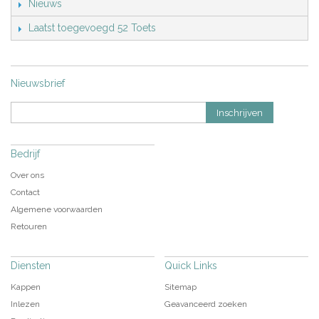
Nieuws
Laatst toegevoegd 52 Toets
Nieuwsbrief
Inschrijven
Bedrijf
Over ons
Contact
Algemene voorwaarden
Retouren
Diensten
Quick Links
Kappen
Sitemap
Inlezen
Geavanceerd zoeken