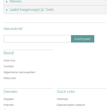
Nieuws
Laatst toegevoegd 52 Toets
Nieuwsbrief
Inschrijven
Bedrijf
Over ons
Contact
Algemene voorwaarden
Retouren
Diensten
Quick Links
Kappen
Sitemap
Inlezen
Geavanceerd zoeken