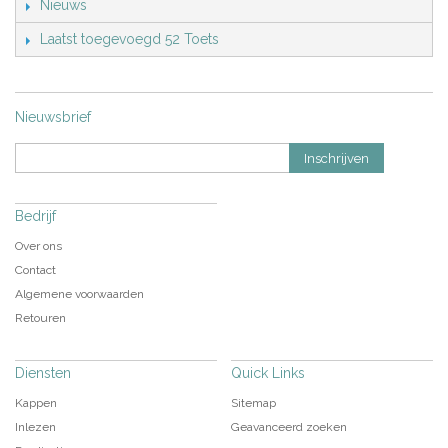
Nieuws
Laatst toegevoegd 52 Toets
Nieuwsbrief
Inschrijven
Bedrijf
Over ons
Contact
Algemene voorwaarden
Retouren
Diensten
Quick Links
Kappen
Sitemap
Inlezen
Geavanceerd zoeken