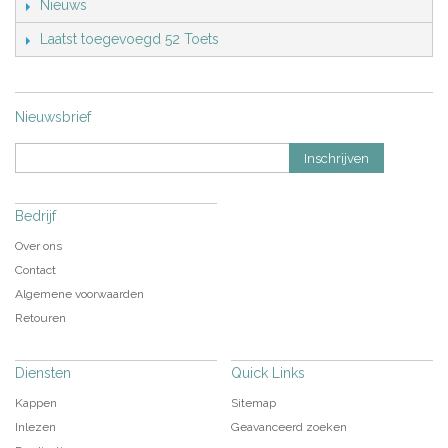
Nieuws
Laatst toegevoegd 52 Toets
Nieuwsbrief
Inschrijven
Bedrijf
Over ons
Contact
Algemene voorwaarden
Retouren
Diensten
Quick Links
Kappen
Sitemap
Inlezen
Geavanceerd zoeken