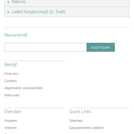
Nieuws
Laatst toegevoegd 52 Toets
Nieuwsbrief
Inschrijven
Bedrijf
Over ons
Contact
Algemene voorwaarden
Retouren
Diensten
Quick Links
Kappen
Sitemap
Inlezen
Geavanceerd zoeken