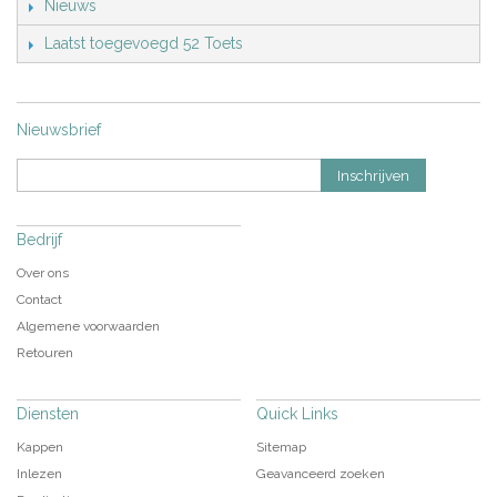
Nieuws
Laatst toegevoegd 52 Toets
Nieuwsbrief
Inschrijven
Bedrijf
Over ons
Contact
Algemene voorwaarden
Retouren
Diensten
Quick Links
Kappen
Sitemap
Inlezen
Geavanceerd zoeken