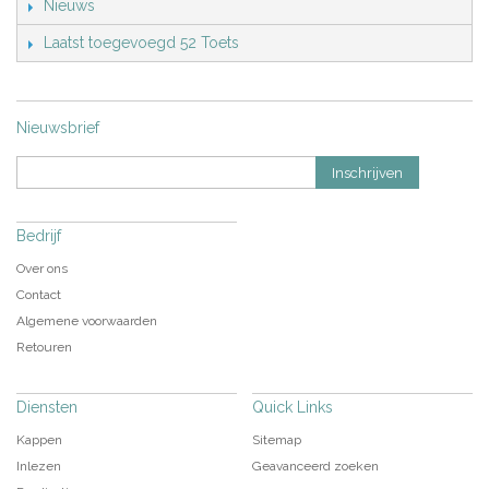
Nieuws
Laatst toegevoegd 52 Toets
Nieuwsbrief
Inschrijven
Bedrijf
Over ons
Contact
Algemene voorwaarden
Retouren
Diensten
Quick Links
Kappen
Sitemap
Inlezen
Geavanceerd zoeken