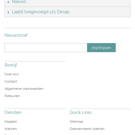
Nieuws
Laatst toegevoegd 121 Decap
Nieuwsbrief
Inschrijven
Bedrijf
Over ons
Contact
Algemene voorwaarden
Retouren
Diensten
Quick Links
Kappen
Sitemap
Inlezen
Geavanceerd zoeken