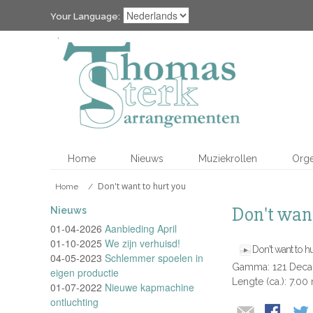
Your Language:
Home
Nieuws
Muziekrollen
Org
Don't want to hurt you
Home
/
Don't want
Nieuws
01-04-2026
Aanbieding April
01-10-2025
We zijn verhuisd!
Don't want to h
04-05-2023
Schlemmer spoelen in
Gamma: 121 Dec
eigen productie
Lengte (ca.): 7.00
01-07-2022
Nieuwe kapmachine
ontluchting