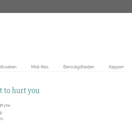
elboeken
Midi-files
Benodigdheden
Kappen
 to hurt you
urt you
ap
 m.