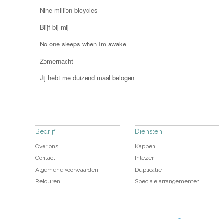
Nine million bicycles
Blijf bij mij
No one sleeps when Im awake
Zomernacht
Jij hebt me duizend maal belogen
Bedrijf
Diensten
Over ons
Kappen
Contact
Inlezen
Algemene voorwaarden
Duplicatie
Retouren
Speciale arrangementen