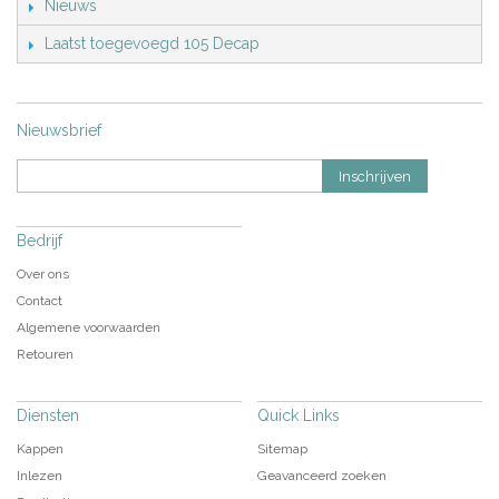
Nieuws
Laatst toegevoegd 105 Decap
Nieuwsbrief
Inschrijven
Bedrijf
Over ons
Contact
Algemene voorwaarden
Retouren
Diensten
Quick Links
Kappen
Sitemap
Inlezen
Geavanceerd zoeken