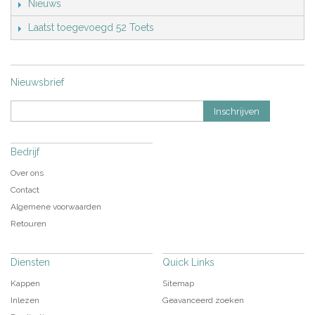
Nieuws
Laatst toegevoegd 52 Toets
Nieuwsbrief
Inschrijven
Bedrijf
Over ons
Contact
Algemene voorwaarden
Retouren
Diensten
Quick Links
Kappen
Sitemap
Inlezen
Geavanceerd zoeken