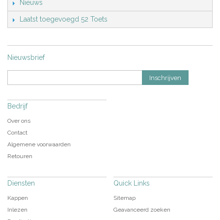
Nieuws
Laatst toegevoegd 52 Toets
Nieuwsbrief
Inschrijven
Bedrijf
Over ons
Contact
Algemene voorwaarden
Retouren
Diensten
Quick Links
Kappen
Sitemap
Inlezen
Geavanceerd zoeken