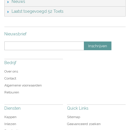
Nieuws
Laatst toegevoegd 52 Toets
Nieuwsbrief
Inschrijven
Bedrijf
Over ons
Contact
Algemene voorwaarden
Retouren
Diensten
Quick Links
Kappen
Sitemap
Inlezen
Geavanceerd zoeken