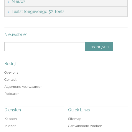
Nieuws
Laatst toegevoegd 52 Toets
Nieuwsbrief
Inschrijven
Bedrijf
Over ons
Contact
Algemene voorwaarden
Retouren
Diensten
Quick Links
Kappen
Sitemap
Inlezen
Geavanceerd zoeken